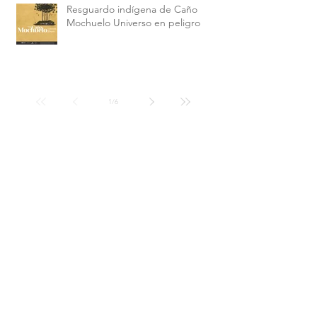
Resguardo indígena de Caño
Mochuelo Universo en peligro
1
/
6
Archive
Search By Tags
Brasilia
ORO Espíritu y naturaleza de un territorio
amigo unicef
arte contemporáneo
beatriz esguerra art
cancillería
condecoracion
contemporary art
desplazamiento forzado
desplazamientos
entrevistas
exposiciones
festival de música religiosa popayán
galeria cero
galeria nacional de indonesia
galería lamazone