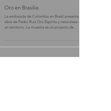
3 dic 2015
Oro en Brasilia
La embajada de Colombia en Brasil presenta la
obra de Pedro Ruiz Oro Espíritu y naturaleza de
un territorio. La muestra es un projecto de...
Featured
Posts