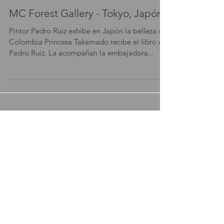
6 dic 2013
MC Forest Gallery - Tokyo, Japón
Pintor Pedro Ruiz exhibe en Japón la belleza de
Colombia Princesa Takamado recibe el libro de
Pedro Ruiz. La acompañan la embajadora...
Featured
Posts