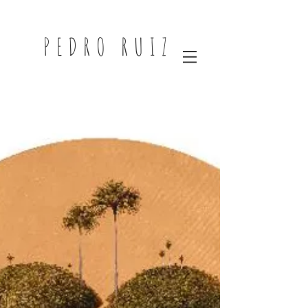
PEDRO RUIZ