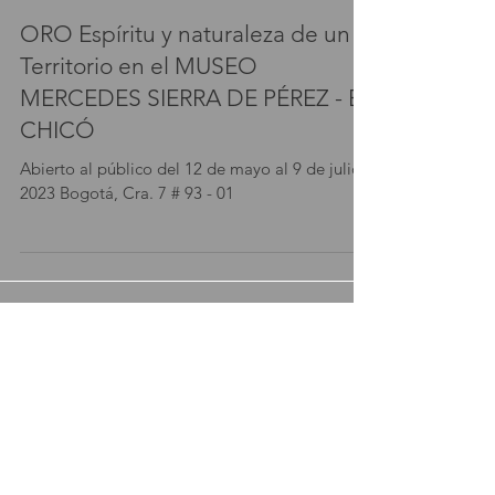
12 may 2023
ORO Espíritu y naturaleza de un
Territorio en el MUSEO
MERCEDES SIERRA DE PÉREZ - EL
CHICÓ
Abierto al público del 12 de mayo al 9 de julio
2023 Bogotá, Cra. 7 # 93 - 01
Featured
Posts