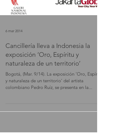
6 mar 2014
Cancillería lleva a Indonesia la
exposición ‘Oro, Espíritu y
naturaleza de un territorio’
Bogotá, (Mar. 9/14). La exposición ‘Oro, Espíritu
y naturaleza de un territorio’ del artista
colombiano Pedro Ruíz, se presenta en la...