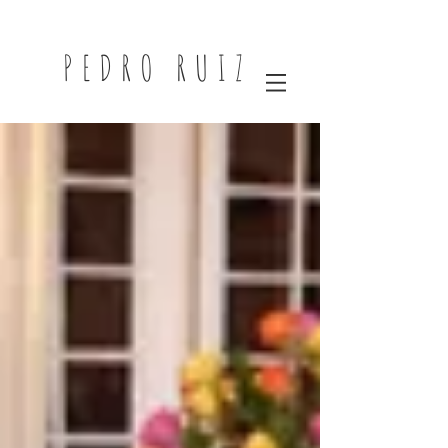
PEDRO RUIZ