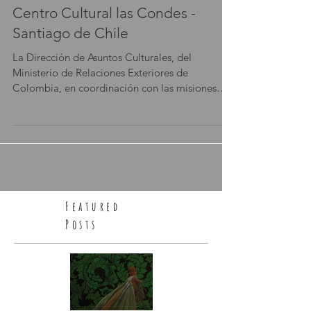
13 sept 2017
Centro Cultural las Condes -
Santiago de Chile
La Dirección de Asuntos Culturales, del
Ministerio de Relaciones Exteriores de
Colombia, en coordinación con las misiones
diplomáticas de...
Featured
Posts