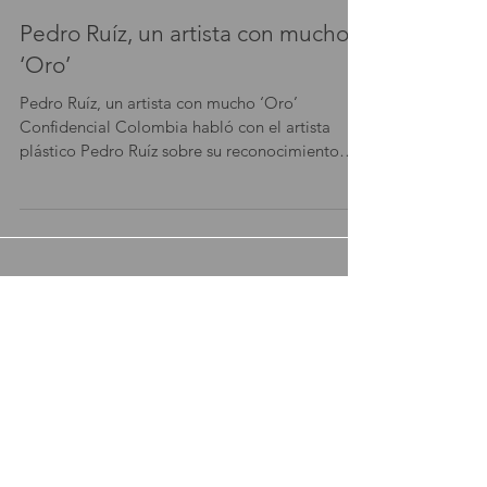
16 dic 2014
Pedro Ruíz, un artista con mucho
‘Oro’
Pedro Ruíz, un artista con mucho ‘Oro’
Confidencial Colombia habló con el artista
plástico Pedro Ruíz sobre su reconocimiento
como Amigo...
Featured
Posts