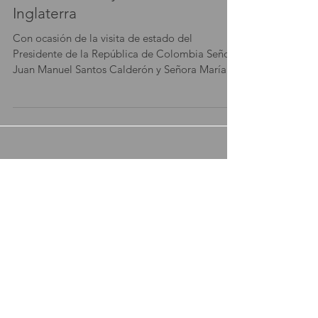
Maddox Gallery, Londres,
Inglaterra
Con ocasión de la visita de estado del
Presidente de la República de Colombia Señor
Juan Manuel Santos Calderón y Señora María
Clemencia...
Featured
Posts