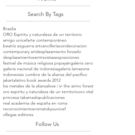
Search By Tags
Brasilia
ORO Espíritu y naturaleza de un territorio
amigo unicef
arte contemporáneo
beatriz esguerra art
cancillería
condecoracion
contemporary art
desplazamiento forzado
desplazamientos
entrevistas
exposiciones
festival de música religiosa popayán
galeria cero
galeria nacional de indonesia
galería lamazone
indonesia
ix cumbre de la alianza del pacífico
jakarta
latino book awards 2012
los metales de la alianza
love i in the air
mc forest
oro espiritu y naturaleza de un territorio
oro vital
princesa takamado
publicaciones
real academia de españa en roma
reconocimientos
roma
tokyo
unicef
villegas editores
Follow Us