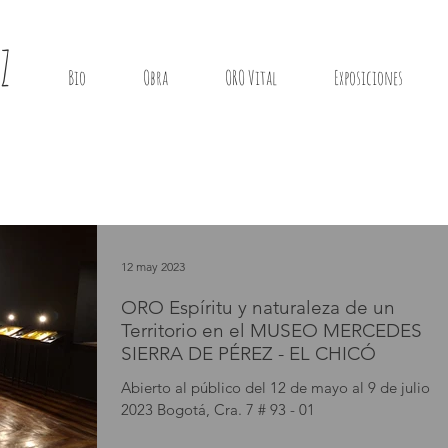
Z
Bio
Obra
ORO Vital
Exposiciones
12 may 2023
ORO Espíritu y naturaleza de un
Territorio en el MUSEO MERCEDES
SIERRA DE PÉREZ - EL CHICÓ
Abierto al público del 12 de mayo al 9 de julio
2023 Bogotá, Cra. 7 # 93 - 01