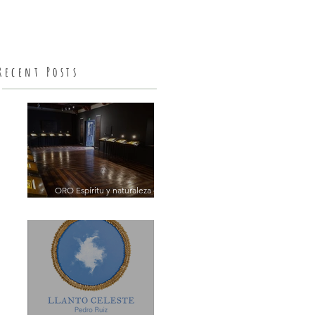
Recent Posts
ORO Espíritu y naturaleza de un
Territorio en el MUSEO
MERCEDES SIERRA DE PÉREZ -
EL CHICÓ