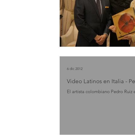
6 dic 2012
Video Latinos en Italia - 
El artista colombiano Pedro Ruiz 