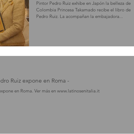
Pintor Pedro Ruiz exhibe en Japón la belleza de
Colombia Princesa Takamado recibe el libro de
Pedro Ruiz. La acompañan la embajadora...
Pedro Ruiz expone en Roma -
expone en Roma. Ver más en www.latinosenitalia.it