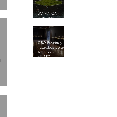
BOTÁNICA
PERSONAL -
Exposición
ORO Espíritu y
naturaleza de un
Territorio en el
MUSEO
l
MERCEDES
SIERRA DE PÉREZ
- EL CHICÓ