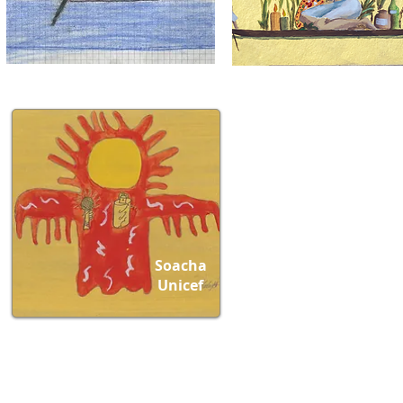
Soacha
Unicef