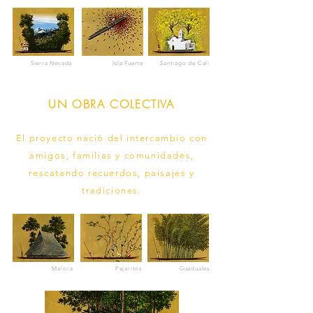
Sierra Nevada
Isla Fuerte
Santiago de Cali
UN OBRA COLECTIVA
El proyecto nació del intercambio con
amigos, familias y comunidades,
rescatando recuerdos, paisajes y
tradiciones.
Maloca
Pajaritos
Guaduales