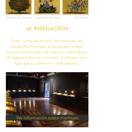
Mangos de Corazón
Cartagena de Indias
Araracuara
LA INSTALACIÓN
​Está compuesta por 34 pinturas de
pequeño formato dispuestas sobre
mesas iluminadas de manera individual.
El espectador es invitado a utilizar una
lupa para observar cada detalle.
Ver Información sobre montajes