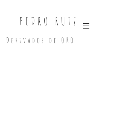
PEDRO RUIZ
Bonches Rojos
Derivados de ORO
Acrílico
sobre
lienzo,
250x170cm,
2017