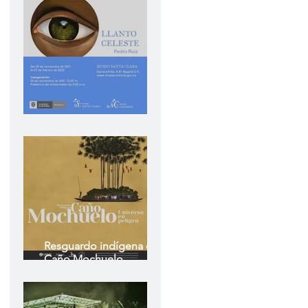
Llanto Celeste
Resguardo indígena de
Caño Mochuelo
Universo en peligro