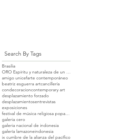
Search By Tags
Brasilia
ORO Espíritu y naturaleza de un territorio
amigo unicef
arte contemporáneo
beatriz esguerra art
cancillería
condecoracion
contemporary art
desplazamiento forzado
desplazamientos
entrevistas
exposiciones
festival de música religiosa popayán
galeria cero
galeria nacional de indonesia
galería lamazone
indonesia
ix cumbre de la alianza del pacífico