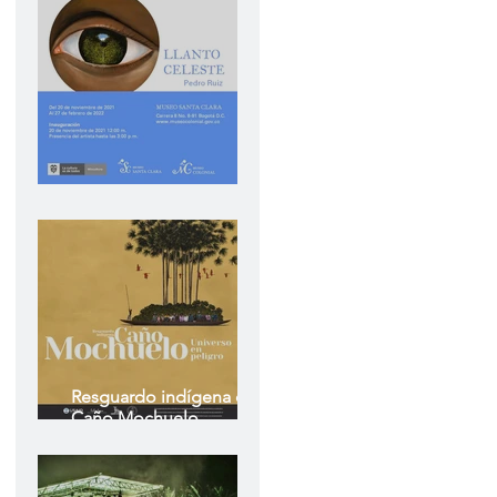
Llanto Celeste
Resguardo indígena de
Caño Mochuelo
Universo en peligro