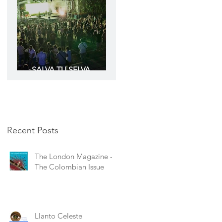
SALVA TU SELVA
Amazonas
Recent Posts
The London Magazine -
The Colombian Issue
Llanto Celeste