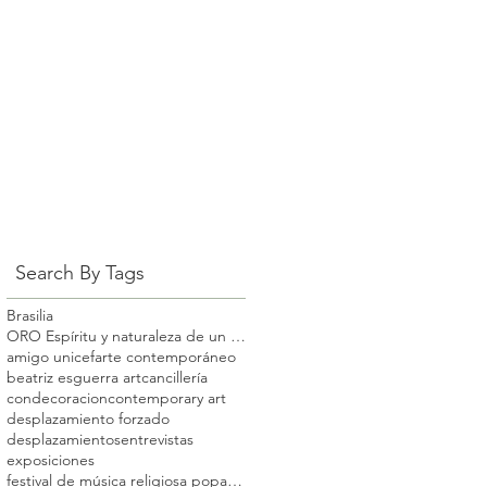
Search By Tags
Brasilia
ORO Espíritu y naturaleza de un territorio
amigo unicef
arte contemporáneo
beatriz esguerra art
cancillería
condecoracion
contemporary art
desplazamiento forzado
desplazamientos
entrevistas
exposiciones
festival de música religiosa popayán