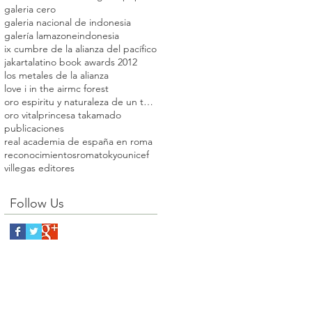
galeria cero
galeria nacional de indonesia
galería lamazone
indonesia
ix cumbre de la alianza del pacífico
jakarta
latino book awards 2012
los metales de la alianza
love i in the air
mc forest
oro espiritu y naturaleza de un territorio
oro vital
princesa takamado
publicaciones
real academia de españa en roma
reconocimientos
roma
tokyo
unicef
villegas editores
Follow Us