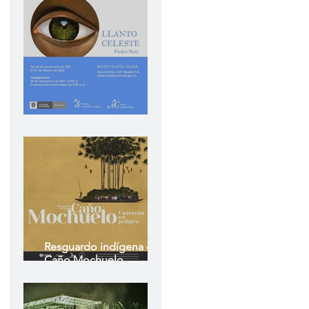
Llanto Celeste
Resguardo indígena de
Caño Mochuelo
Universo en peligro