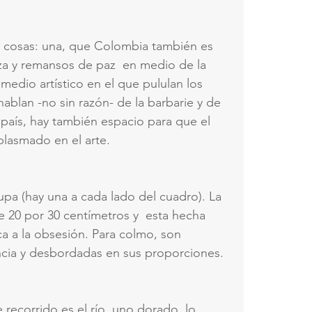
de cosas: una, que Colombia también es 
eza y remansos de paz  en medio de la 
 medio artístico en el que pululan los 
ablan -no sin razón- de la barbarie y de 
 país, hay también espacio para que el 
plasmado en el arte.
upa (hay una a cada lado del cuadro). La 
 20 por 30 centímetros y  esta hecha 
a a la obsesión. Para colmo, son 
ncia y desbordadas en sus proporciones.
 recorrido es el río, uno dorado, lo 