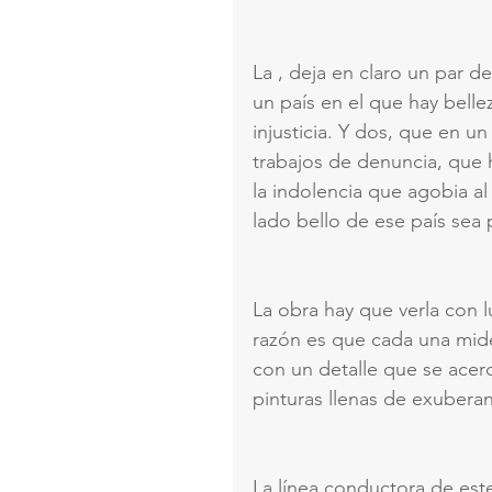
La , deja en claro un par 
un país en el que hay bell
injusticia. Y dos, que en un
trabajos de denuncia, que h
la indolencia que agobia al
lado bello de ese país sea 
La obra hay que verla con l
razón es que cada una mide
con un detalle que se acerc
pinturas llenas de exubera
La línea conductora de este