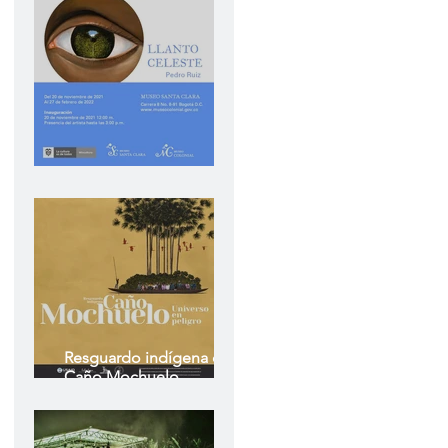
Llanto Celeste
Resguardo indígena de
Caño Mochuelo
Universo en peligro